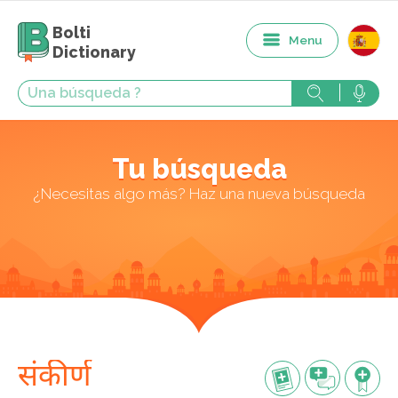
Bolti
Menu
Dictionary
Tu búsqueda
¿Necesitas algo más? Haz una nueva búsqueda
संकीर्ण