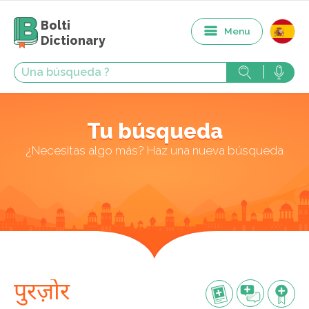
Bolti
Menu
Dictionary
Tu búsqueda
¿Necesitas algo más? Haz una nueva búsqueda
पुरज़ोर