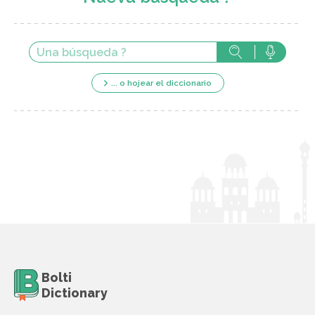
... o hojear el diccionario
Bolti
Dictionary