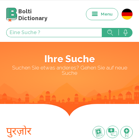
Bolti
Menu
Dictionary
Ihre Suche
Suchen Sie etwas anderes? Gehen Sie auf neue
Suche
पुरज़ोर