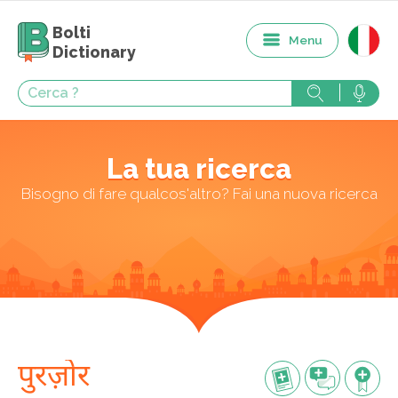
Bolti
Menu
Dictionary
La tua ricerca
Bisogno di fare qualcos'altro? Fai una nuova ricerca
पुरज़ोर