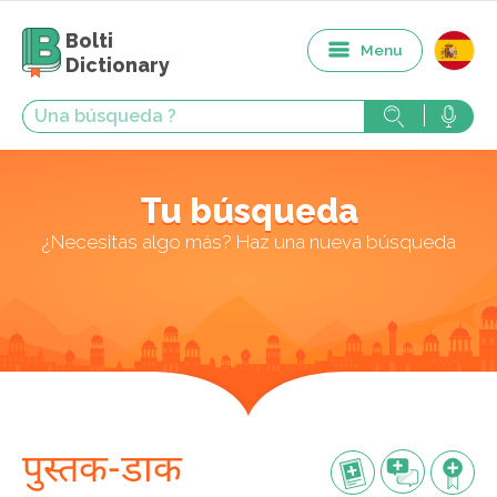
Bolti
Menu
Dictionary
Tu búsqueda
¿Necesitas algo más? Haz una nueva búsqueda
पुस्तक-डाक