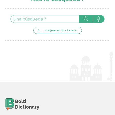
... o hojear el diccionario
Bolti
Dictionary