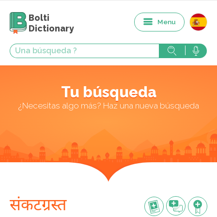
Bolti
Menu
Dictionary
Tu búsqueda
¿Necesitas algo más? Haz una nueva búsqueda
संकटग्रस्त