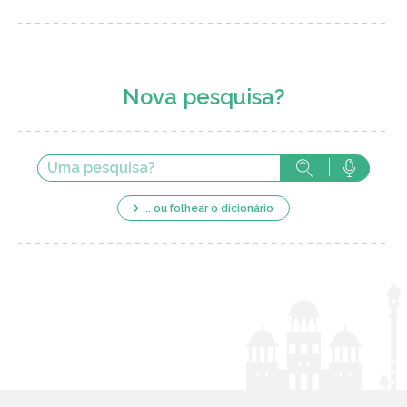
Nova pesquisa?
... ou folhear o dicionário