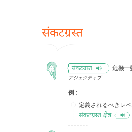
संकटग्रस्त
危機一
संकटग्रस्त
アジェクティブ
例 :
定義されるべきレベ
संकटग्रस्त क्षेत्र