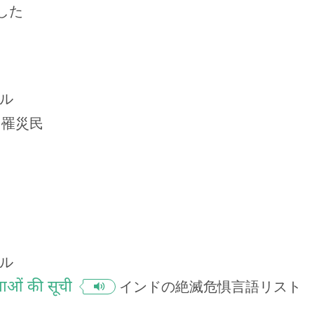
した
ル
罹災民
ル
ाषाओं की सूची
インドの絶滅危惧言語リスト