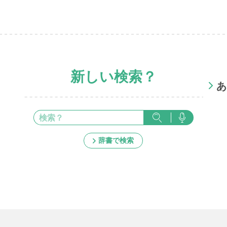
新しい検索？
あ
辞書で検索