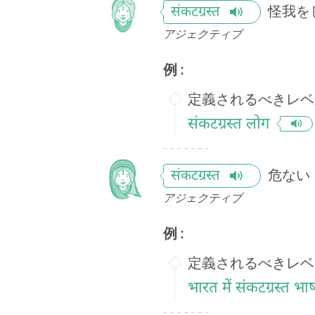
怪我を
संकटग्रस्त
アジェクティブ
例 :
定義されるべきレベ
संकटग्रस्त लोग
危ない
संकटग्रस्त
アジェクティブ
例 :
定義されるべきレベ
भारत में संकटग्रस्त भ