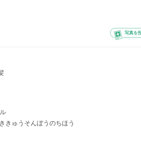
写真を
髪
ル
ききゅうそんぼうのちほう