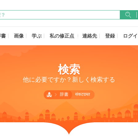
辞書
画像
学ぶ
私の修正点
連絡先
登録
ログイ
検索
他に必要ですか？新しく検索する
辞書
संकटग्रस्त