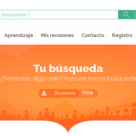
Aprendizaje
Mis revisiones
Contacto
Registro
Tu búsqueda
¿Necesitas algo más? Haz una nueva búsqueda
Diccionario
विलेखा