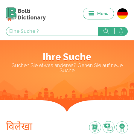
Bolti
Menu
Dictionary
Ihre Suche
Suchen Sie etwas anderes? Gehen Sie auf neue
Suche
विलेखा