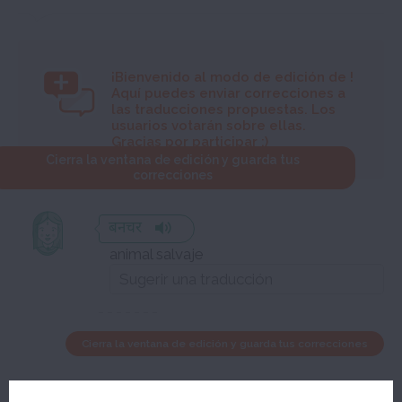
¡Bienvenido al modo de edición de
!
Aquí puedes enviar correcciones a
las traducciones propuestas. Los
usuarios votarán sobre ellas.
Gracias por participar :)
Cierra la ventana de edición y guarda tus
correcciones
बनचर
animal salvaje
Cierra la ventana de edición y guarda tus correcciones