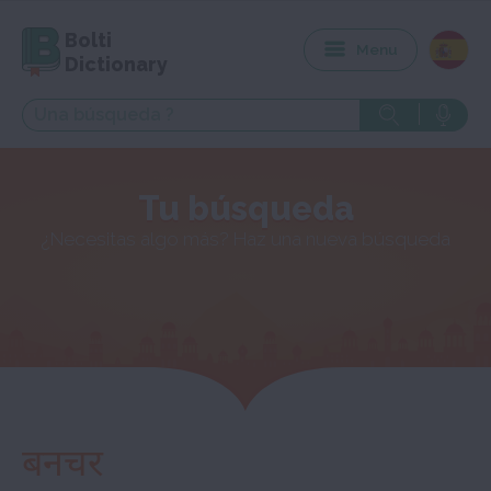
Bolti
Menu
Dictionary
Tu búsqueda
¿Necesitas algo más? Haz una nueva búsqueda
बनचर