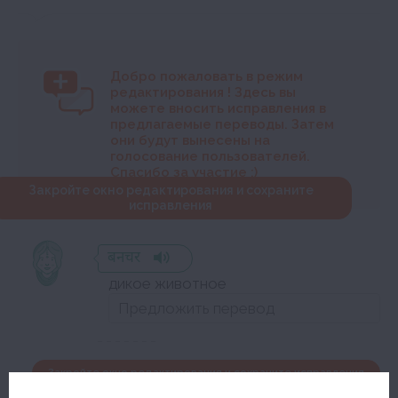
Добро пожаловать в режим
редактирования
! Здесь вы
можете вносить исправления в
предлагаемые переводы. Затем
они будут вынесены на
голосование пользователей.
Спасибо за участие :)
Закройте окно редактирования и сохраните
исправления
बनचर
дикое животное
Закройте окно редактирования и сохраните исправления