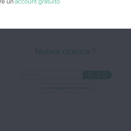
are un
account gratuito
Chiudere la 
Nuova ricerca ?
…o sfogliare il dizionario