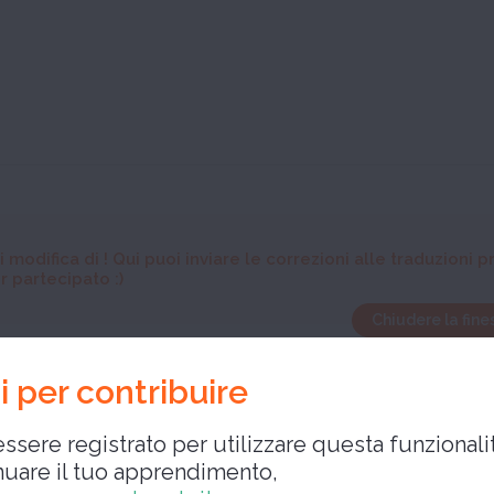
i modifica di
! Qui puoi inviare le correzioni alle traduzioni
r partecipato :)
Chiudere la fine
elvatico
 per contribuire
ssere registrato per utilizzare questa funzionalit
nuare il tuo apprendimento,