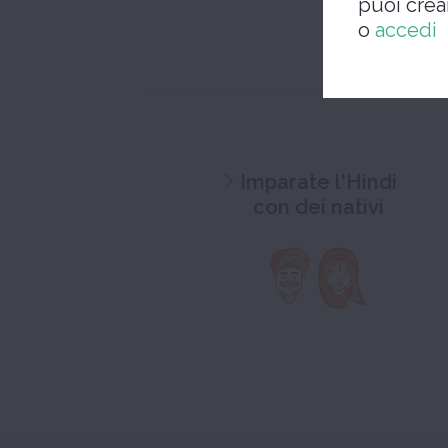
puoi cre
o
accedi
Imparate l'Hindi
con dei nativi