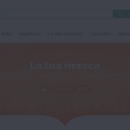
Foto
Imparare
Le mie revisioni
Contatto
Iscriv
La tua ricerca
isogno di fare qualcos'altro? Fai una nuova ricer
Dizionario
बनचर