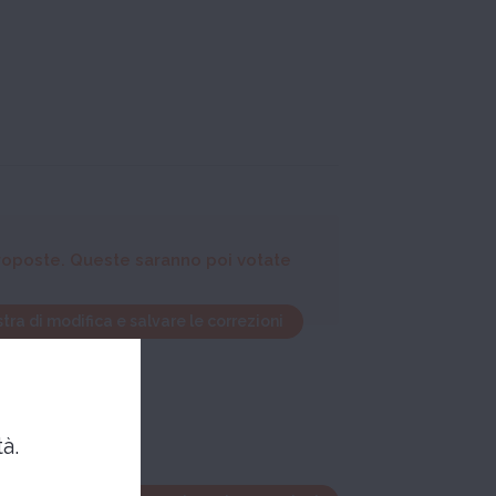
 proposte. Queste saranno poi votate
stra di modifica e salvare le correzioni
à.