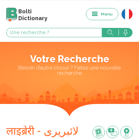
Bolti
Menu
Dictionary
Votre Recherche
Besoin d’autre chose ? Faites une nouvelle
recherche
लाइब्रेरी - لائبریری