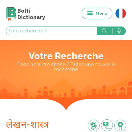
Bolti
Menu
Dictionary
Votre Recherche
Besoin d’autre chose ? Faites une nouvelle
recherche
लेखन-शास्त्र