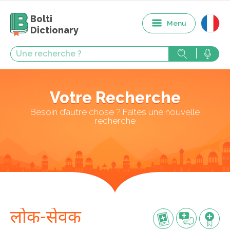
Bolti
Menu
Dictionary
Votre Recherche
Besoin d’autre chose ? Faites une nouvelle
recherche
लोक-सेवक