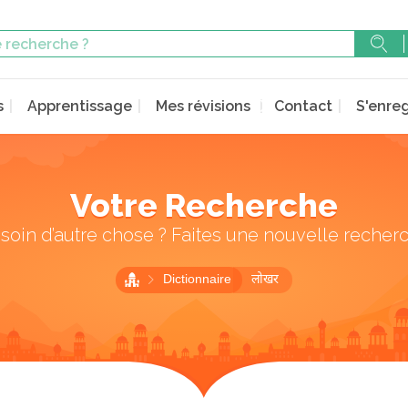
s
Apprentissage
Mes révisions
Contact
S'enreg
Votre Recherche
soin d’autre chose ? Faites une nouvelle recher
Dictionnaire
लोखर