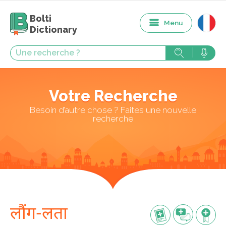
Bolti
Menu
Dictionary
Votre Recherche
Besoin d’autre chose ? Faites une nouvelle
recherche
लौंग-लता