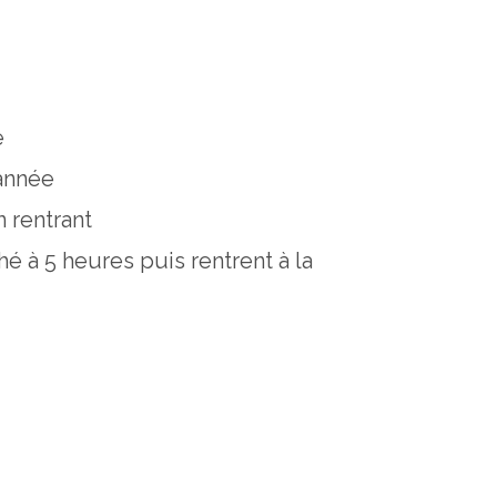
e
 année
n rentrant
hé à 5 heures puis rentrent à la