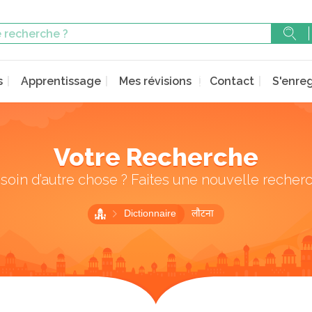
s
Apprentissage
Mes révisions
Contact
S'enreg
Votre Recherche
soin d’autre chose ? Faites une nouvelle recher
Dictionnaire
लौटना