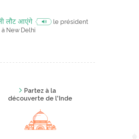
्ली लौट आएंगे
le président
me à New Delhi
Partez à la
découverte de l'Inde