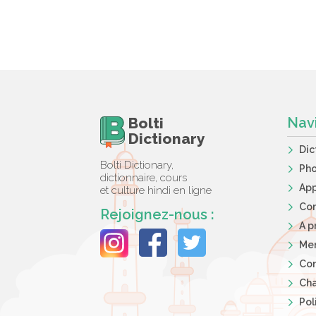
Bolti
Nav
Dictionary
Dic
Bolti Dictionary,
Ph
dictionnaire, cours
App
et culture hindi en ligne
Co
Rejoignez-nous :
A p
Men
Con
Cha
Pol