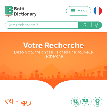
Bolti
Menu
Dictionary
Votre Recherche
Besoin d’autre chose ? Faites une nouvelle
recherche
रथ - رتھ