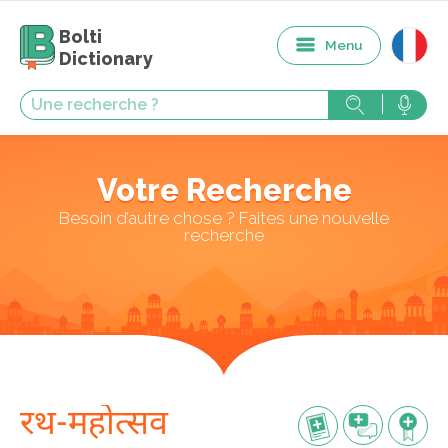
Bolti
Menu
Dictionary
Votre Recherche
Besoin d’autre chose ? Faites une nouvelle
recherche
रथ-महोत्सव