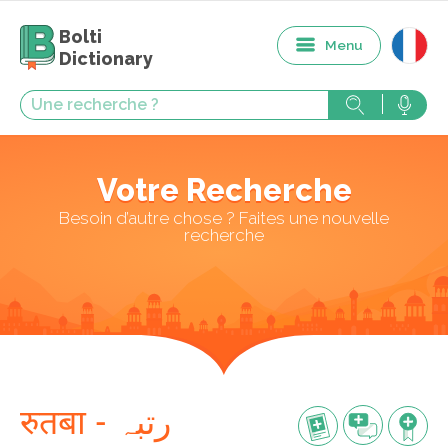
Bolti
Menu
Dictionary
Votre Recherche
Besoin d’autre chose ? Faites une nouvelle
recherche
रुतबा - رتبہ