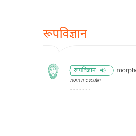
रूपविज्ञान
morph
रूपविज्ञान
nom masculin