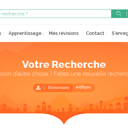
s
Apprentissage
Mes révisions
Contact
S'enreg
Votre Recherche
soin d’autre chose ? Faites une nouvelle recher
Dictionnaire
रूपविज्ञान