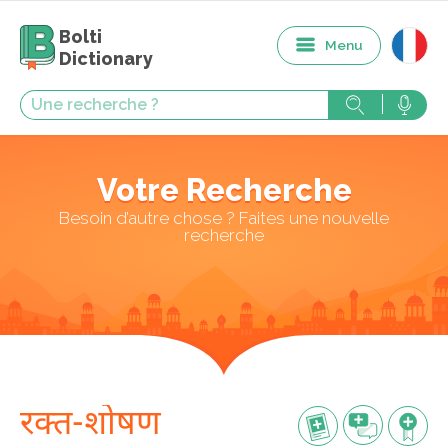
Bolti
Menu
Dictionary
Votre Recherche
Besoin d’autre chose ? Faites une nouvelle
recherche
रक्त-शोषण