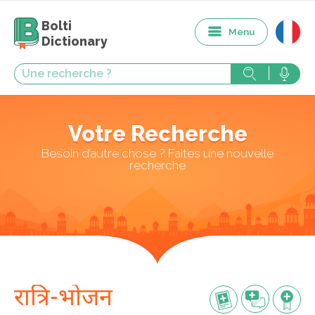
Bolti
Menu
Dictionary
Votre Recherche
Besoin d’autre chose ? Faites une nouvelle
recherche
रात्रि-भोजन