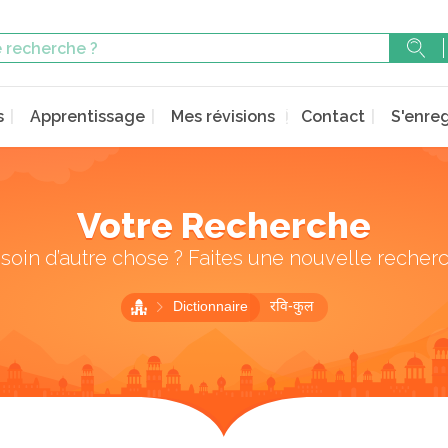
s
Apprentissage
Mes révisions
Contact
S'enreg
Votre Recherche
soin d’autre chose ? Faites une nouvelle recher
Dictionnaire
रवि-कुल