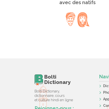
avec des natifs
Bolti
Nav
Dictionary
Dic
Bolti Dictionary,
Ph
dictionnaire, cours
App
et culture hindi en ligne
Co
Rejoignez-nous :