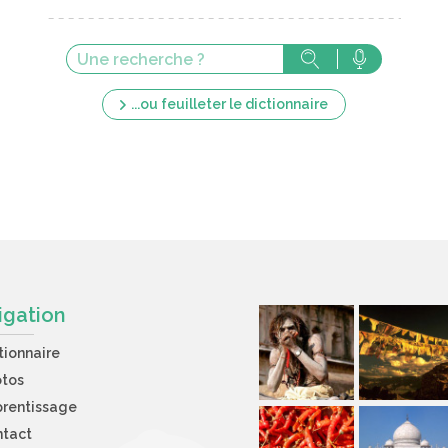
...ou feuilleter le dictionnaire
igation
tionnaire
otos
rentissage
ntact