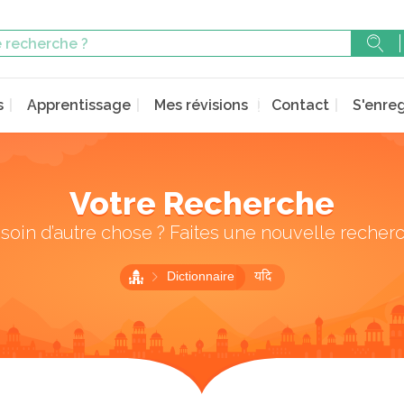
s
Apprentissage
Mes révisions
Contact
S'enreg
Votre Recherche
soin d’autre chose ? Faites une nouvelle recher
Dictionnaire
यदि