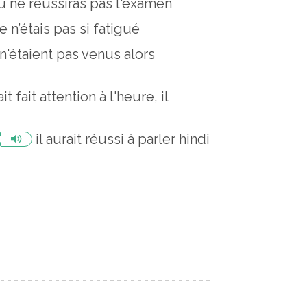
tu ne réussiras pas l'examen
je n’étais pas si fatigué
 n'étaient pas venus alors
t fait attention à l'heure, il
il aurait réussi à parler hindi