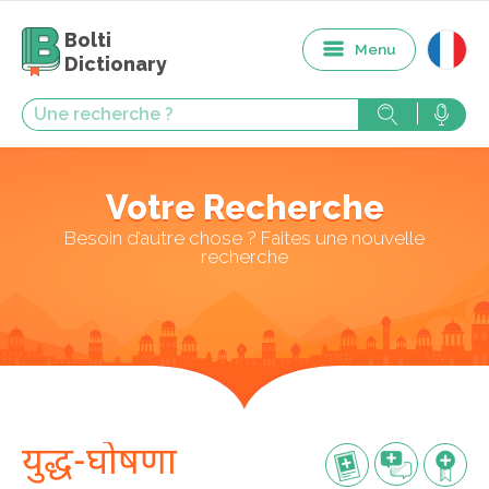
Bolti
Menu
Dictionary
Votre Recherche
Besoin d’autre chose ? Faites une nouvelle
recherche
युद्ध-घोषणा