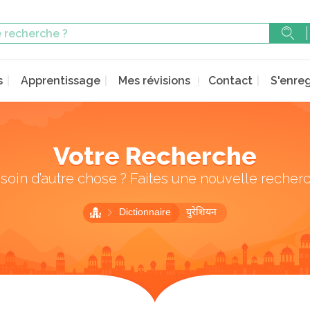
s
Apprentissage
Mes révisions
Contact
S'enreg
Votre Recherche
soin d’autre chose ? Faites une nouvelle recher
Dictionnaire
युरेशियन