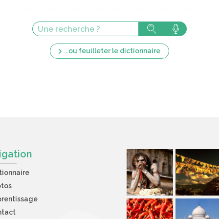
...ou feuilleter le dictionnaire
igation
tionnaire
otos
rentissage
ntact