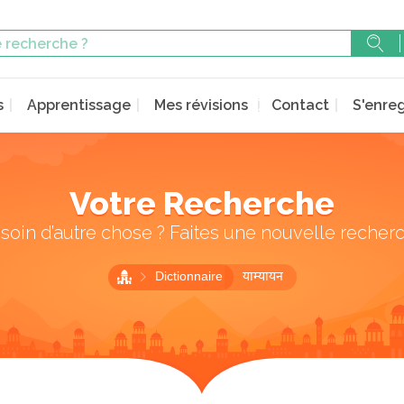
s
Apprentissage
Mes révisions
Contact
S'enreg
Votre Recherche
soin d’autre chose ? Faites une nouvelle recher
Dictionnaire
याम्यायन