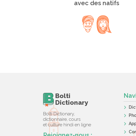
avec des natifs
Bolti
Nav
Dictionary
Dic
Bolti Dictionary,
Ph
dictionnaire, cours
App
et culture hindi en ligne
Co
Rejoignez-nous :