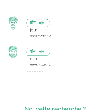
योम
jour
nom masculin
योम
date
nom masculin
Nouvelle recherche ?