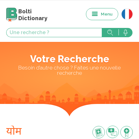
Bolti
Menu
Dictionary
Votre Recherche
Besoin d’autre chose ? Faites une nouvelle
recherche
योम