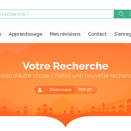
s
Apprentissage
Mes révisions
Contact
S'enreg
Votre Recherche
soin d’autre chose ? Faites une nouvelle recher
Dictionnaire
मंगल-द्वार