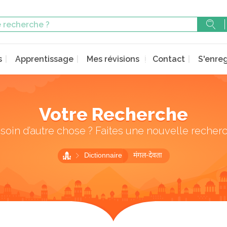
s
Apprentissage
Mes révisions
Contact
S'enreg
Votre Recherche
soin d’autre chose ? Faites une nouvelle recher
Dictionnaire
मंगल-देवता