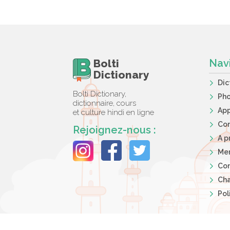
Bolti
Nav
Dictionary
Dic
Bolti Dictionary,
Ph
dictionnaire, cours
App
et culture hindi en ligne
Co
Rejoignez-nous :
A p
Men
Con
Cha
Pol