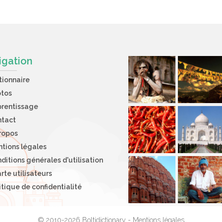
igation
tionnaire
otos
rentissage
ntact
ropos
tions légales
ditions générales d'utilisation
rte utilisateurs
itique de confidentialité
© 2010-2026 Boltidictionary -
Mentions légales