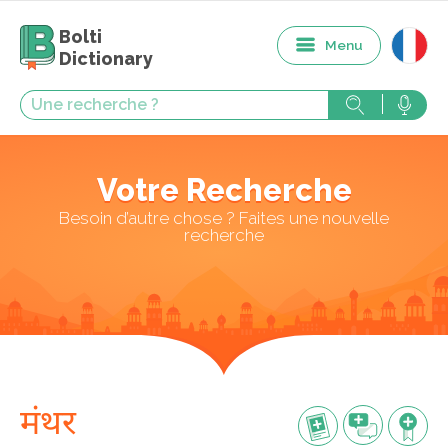
Bolti
Menu
Dictionary
Votre Recherche
Besoin d’autre chose ? Faites une nouvelle
recherche
मंथर