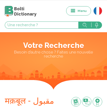
Bolti
Menu
Dictionary
Votre Recherche
Besoin d’autre chose ? Faites une nouvelle
recherche
मक़बूल - مقبول