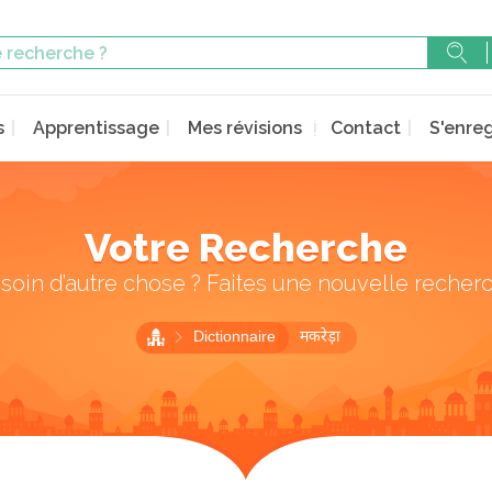
s
Apprentissage
Mes révisions
Contact
S'enreg
Votre Recherche
soin d’autre chose ? Faites une nouvelle recher
Dictionnaire
मकरेड़ा