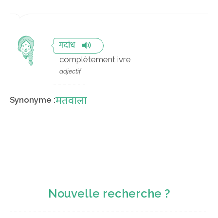
मदांध
complètement ivre
adjectif
मतवाला
Synonyme :
Nouvelle recherche ?