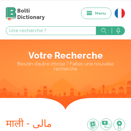
Bolti
Menu
Dictionary
Votre Recherche
Besoin d’autre chose ? Faites une nouvelle
recherche
माली - مالی