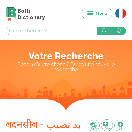
Bolti
Menu
Dictionary
Votre Recherche
Besoin d’autre chose ? Faites une nouvelle
recherche
बदनसीब - بد نصيب