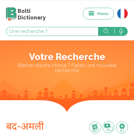
Bolti
Menu
Dictionary
Votre Recherche
Besoin d’autre chose ? Faites une nouvelle
recherche
बद-अमली