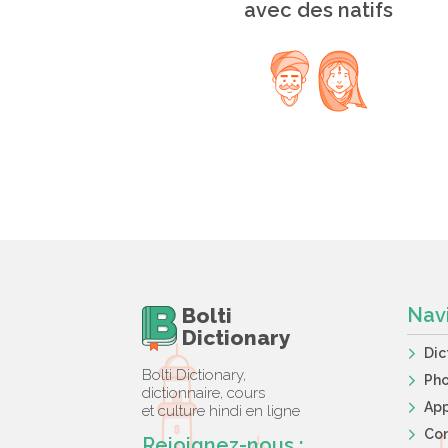
avec des natifs
Bolti
Nav
Dictionary
Dic
Bolti Dictionary,
Ph
dictionnaire, cours
App
et culture hindi en ligne
Co
Rejoignez-nous :