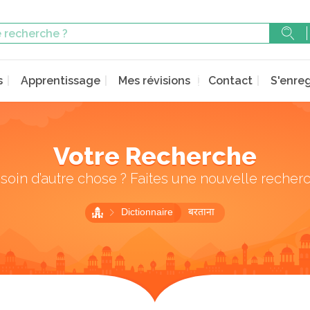
s
Apprentissage
Mes révisions
Contact
S'enreg
Votre Recherche
soin d’autre chose ? Faites une nouvelle recher
Dictionnaire
बरताना