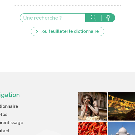
...ou feuilleter le dictionnaire
igation
tionnaire
otos
rentissage
ntact