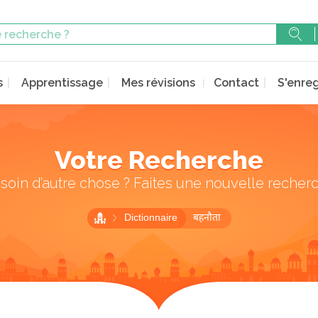
s
Apprentissage
Mes révisions
Contact
S'enreg
Votre Recherche
soin d’autre chose ? Faites une nouvelle recher
Dictionnaire
बहनौता