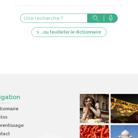
...ou feuilleter le dictionnaire
igation
tionnaire
otos
rentissage
ntact