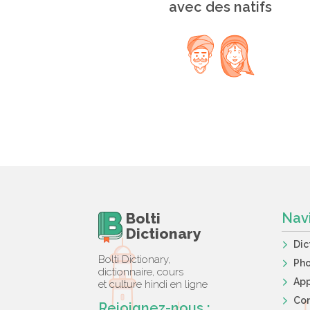
avec des natifs
Bolti
Nav
Dictionary
Dic
Bolti Dictionary,
Ph
dictionnaire, cours
App
et culture hindi en ligne
Co
Rejoignez-nous :