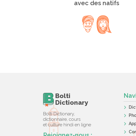
avec des natifs
Bolti
Nav
Dictionary
Dic
Bolti Dictionary,
Ph
dictionnaire, cours
App
et culture hindi en ligne
Co
Rejoignez-nous :