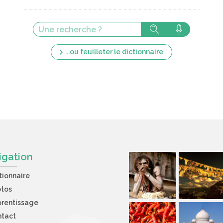
...ou feuilleter le dictionnaire
igation
tionnaire
otos
rentissage
ntact