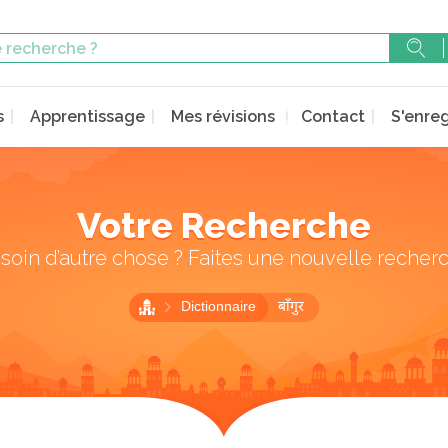
s
Apprentissage
Mes révisions
Contact
S'enreg
Votre Recherche
soin d’autre chose ? Faites une nouvelle recher
Dictionnaire
बाँगुर