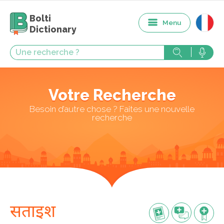
Bolti
Menu
Dictionary
Votre Recherche
Besoin d’autre chose ? Faites une nouvelle
recherche
सताइश