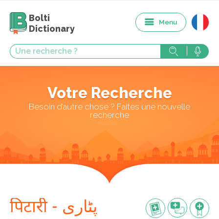
Bolti
Menu
Dictionary
Votre Recherche
Besoin d’autre chose ? Faites une nouvelle
recherche
पिटारी - پٹاری