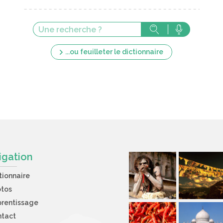
...ou feuilleter le dictionnaire
igation
tionnaire
otos
rentissage
ntact