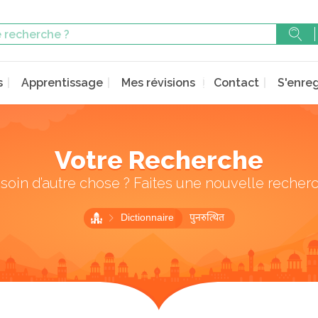
s
Apprentissage
Mes révisions
Contact
S'enreg
Votre Recherche
soin d’autre chose ? Faites une nouvelle recher
Dictionnaire
पुनरुत्थित