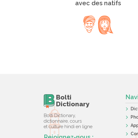
avec des natifs
Bolti
Nav
Dictionary
Dic
Bolti Dictionary,
Ph
dictionnaire, cours
App
et culture hindi en ligne
Co
Rejoignez-nous :