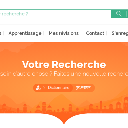
s
Apprentissage
Mes révisions
Contact
S'enreg
Votre Recherche
soin d’autre chose ? Faites une nouvelle recher
Dictionnaire
पुर:स्थापन