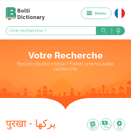
Bolti
Menu
Dictionary
Votre Recherche
Besoin d’autre chose ? Faites une nouvelle
recherche
पुरखा - پرکھا