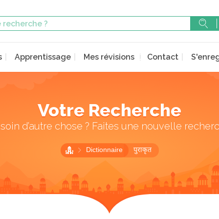
s
Apprentissage
Mes révisions
Contact
S'enreg
Votre Recherche
soin d’autre chose ? Faites une nouvelle recher
Dictionnaire
पुराकृत